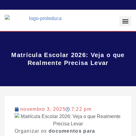
Todos os Pos
Sobre a Prol E
Matrícula Escolar 2026: Veja o que
Realmente Precisa Levar
novembro 3, 2025
7:22 pm
Organizar os
documentos para