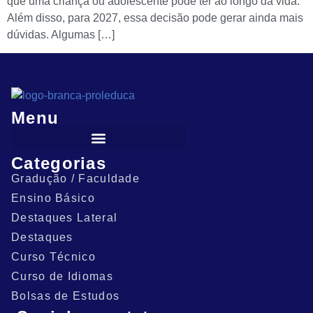
que uma criança ou adolescente pode ter ao longo da vida.
Além disso, para 2027, essa decisão pode gerar ainda mais
dúvidas. Algumas […]
Menu
Categorias
Gradução / Faculdade
Ensino Básico
Destaques Lateral
Destaques
Curso Técnico
Curso de Idiomas
Bolsas de Estudos