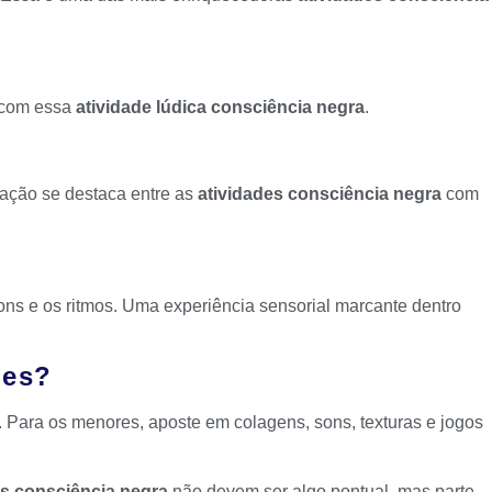
 com essa
atividade lúdica consciência negra
.
 ação se destaca entre as
atividades consciência negra
com
ns e os ritmos. Uma experiência sensorial marcante dentro
des?
 Para os menores, aposte em colagens, sons, texturas e jogos
es consciência negra
não devem ser algo pontual, mas parte