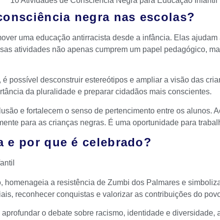
 consciência negra nas escolas?
ver uma educação antirracista desde a infância. Elas ajudam a
 essas atividades não apenas cumprem um papel pedagógico, m
, é possível desconstruir estereótipos e ampliar a visão das crian
ortância da pluralidade e preparar cidadãos mais conscientes.
usão e fortalecem o senso de pertencimento entre os alunos. A
ente para as crianças negras. É uma oportunidade para trabalh
a e por que é celebrado?
omenageia a resistência de Zumbi dos Palmares e simboliza a
iais, reconhecer conquistas e valorizar as contribuições do povo
aprofundar o debate sobre racismo, identidade e diversidade, 