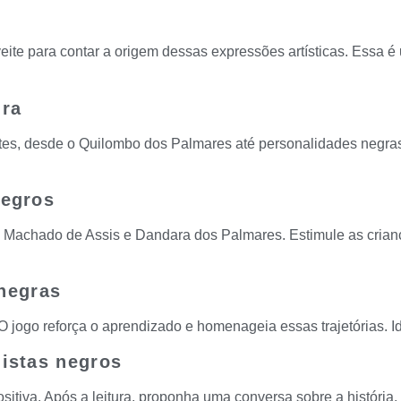
veite para contar a origem dessas expressões artísticas. Essa 
ira
s, desde o Quilombo dos Palmares até personalidades negras 
negros
o, Machado de Assis e Dandara dos Palmares. Estimule as cri
negras
 O jogo reforça o aprendizado e homenageia essas trajetórias. 
nistas negros
positiva. Após a leitura, proponha uma conversa sobre a histór