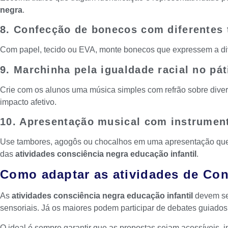
negra
.
8. Confecção de bonecos com diferentes 
Com papel, tecido ou EVA, monte bonecos que expressem a di
9. Marchinha pela igualdade racial no pát
Crie com os alunos uma música simples com refrão sobre diver
impacto afetivo.
10. Apresentação musical com instrumen
Use tambores, agogôs ou chocalhos em uma apresentação que c
das
atividades consciência negra educação infantil
.
Como adaptar as atividades de Con
As
atividades consciência negra educação infantil
devem ser
sensoriais. Já os maiores podem participar de debates guiados, p
O ideal é sempre garantir que as propostas sejam acessíveis, i