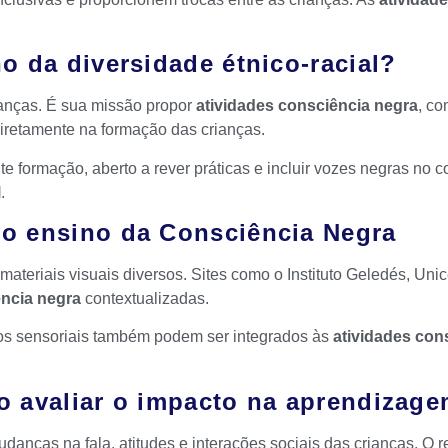
o da diversidade étnico-racial?
ianças. É sua missão propor
atividades consciência negra
, co
diretamente na formação das crianças.
te formação, aberto a rever práticas e incluir vozes negras no
l
.
 o ensino da Consciência Negra
s e materiais visuais diversos. Sites como o Instituto Geledés, 
ência negra
contextualizadas.
rsos sensoriais também podem ser integrados às
atividades con
o avaliar o impacto na aprendizag
nças na fala, atitudes e interações sociais das crianças. O re