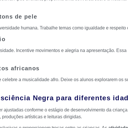
tons de pele
versidade humana. Trabalhe temas como igualdade e respeito
io
sidade. Incentive movimentos e alegria na apresentação. Essa
tos africanos
elebre a musicalidade afro. Deixe os alunos explorarem os so
sciência Negra para diferentes ida
 ajustadas conforme o estágio de desenvolvimento da criança.
roduções artísticas e leituras dirigidas.
nclusivas e proporcionem trocas entre as crianças. As
atividad