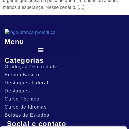
urgente que pulsa no peito de quem já renunciou a tudo,
menos à esperança. Nesse cenário, […]
Menu
Categorias
Gradução / Faculdade
Ensino Básico
Destaques Lateral
Destaques
Curso Técnico
Curso de Idiomas
Bolsas de Estudos
Social e contato